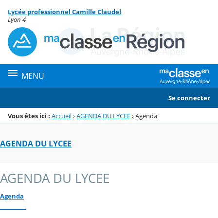
Panneau de gestion des cookies
Lycée professionnel Camille Claudel
Menu de la rubrique
Contenu
Lyon 4
MENU
Se connecter
Vous êtes ici :
Accueil
›
AGENDA DU LYCEE
›
Agenda
AGENDA DU LYCEE
AGENDA DU LYCEE
Agenda