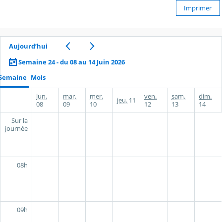
Imprimer
Aujourd’hui
Semaine 24 - du 08 au 14 Juin 2026
Semaine
Mois
lun.
mar.
mer.
ven.
sam.
dim.
jeu.
11
08
09
10
12
13
14
Sur la
journée
08h
09h