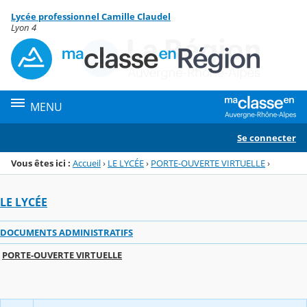
Panneau de gestion des cookies
Lycée professionnel Camille Claudel
Menu de la rubrique
Contenu
Lyon 4
MENU
Se connecter
Vous êtes ici :
Accueil
›
LE LYCÉE
›
PORTE-OUVERTE VIRTUELLE
›
LE LYCÉE
DOCUMENTS ADMINISTRATIFS
PORTE-OUVERTE VIRTUELLE