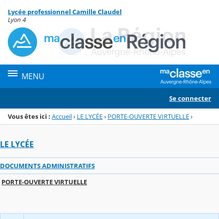
Panneau de gestion des cookies
Lycée professionnel Camille Claudel
Menu de la rubrique
Contenu
Lyon 4
MENU
Se connecter
Vous êtes ici :
Accueil
›
LE LYCÉE
›
PORTE-OUVERTE VIRTUELLE
›
LE LYCÉE
DOCUMENTS ADMINISTRATIFS
PORTE-OUVERTE VIRTUELLE