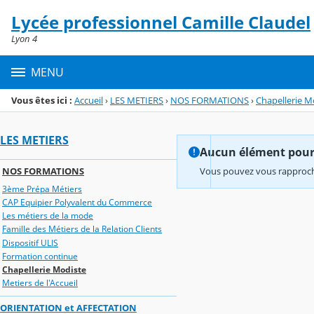
Panneau de gestion des cookies
Lycée professionnel Camille Claudel
Menu de la rubrique
Contenu
Lyon 4
MENU
Vous êtes ici :
Accueil
›
LES METIERS
›
NOS FORMATIONS
›
Chapellerie M
LES METIERS
Aucun élément pour l
NOS FORMATIONS
Vous pouvez vous rapproche
3ème Prépa Métiers
CAP Equipier Polyvalent du Commerce
Les métiers de la mode
Famille des Métiers de la Relation Clients
Dispositif ULIS
Formation continue
Chapellerie Modiste
Metiers de l'Accueil
ORIENTATION et AFFECTATION