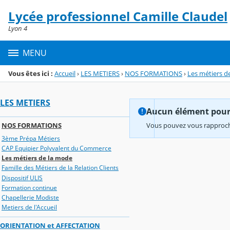
Panneau de gestion des cookies
Lycée professionnel Camille Claudel
Menu de la rubrique
Contenu
Lyon 4
MENU
Vous êtes ici :
Accueil
›
LES METIERS
›
NOS FORMATIONS
›
Les métiers d
LES METIERS
Aucun élément pour l
NOS FORMATIONS
Vous pouvez vous rapproche
3ème Prépa Métiers
CAP Equipier Polyvalent du Commerce
Les métiers de la mode
Famille des Métiers de la Relation Clients
Dispositif ULIS
Formation continue
Chapellerie Modiste
Metiers de l'Accueil
ORIENTATION et AFFECTATION