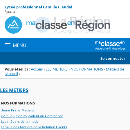
Panneau de gestion des cookies
Lycée professionnel Camille Claudel
Menu de la rubrique
Contenu
Lyon 4
MENU
Se connecter
Vous êtes ici :
Accueil
›
LES METIERS
›
NOS FORMATIONS
›
Metiers de
l'Accueil
›
LES METIERS
NOS FORMATIONS
3ème Prépa Métiers
CAP Equipier Polyvalent du Commerce
Les métiers de la mode
Famille des Métiers de la Relation Clients