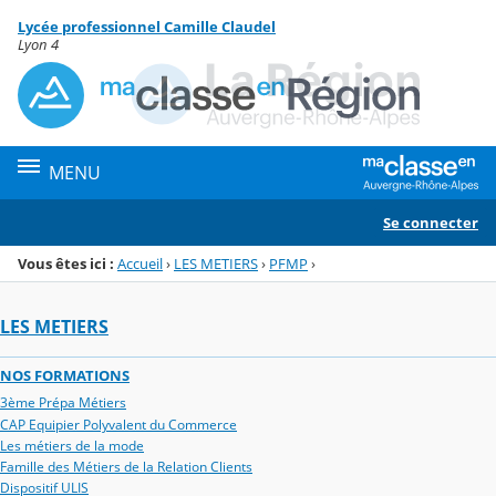
Panneau de gestion des cookies
Lycée professionnel Camille Claudel
Menu de la rubrique
Contenu
Lyon 4
MENU
Se connecter
Vous êtes ici :
Accueil
›
LES METIERS
›
PFMP
›
LES METIERS
NOS FORMATIONS
3ème Prépa Métiers
CAP Equipier Polyvalent du Commerce
Les métiers de la mode
Famille des Métiers de la Relation Clients
Dispositif ULIS