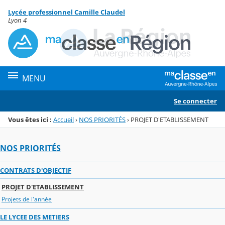
Panneau de gestion des cookies
Lycée professionnel Camille Claudel
Menu de la rubrique
Contenu
Lyon 4
MENU
Se connecter
Vous êtes ici :
Accueil
›
NOS PRIORITÉS
›
PROJET D'ETABLISSEMENT
NOS PRIORITÉS
CONTRATS D'OBJECTIF
PROJET D'ETABLISSEMENT
Projets de l'année
LE LYCEE DES METIERS