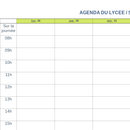
AGENDA DU LYCEE / Se
lun.
08
mar.
09
mer.
10
Sur la
journée
08h
09h
10h
11h
12h
13h
14h
15h