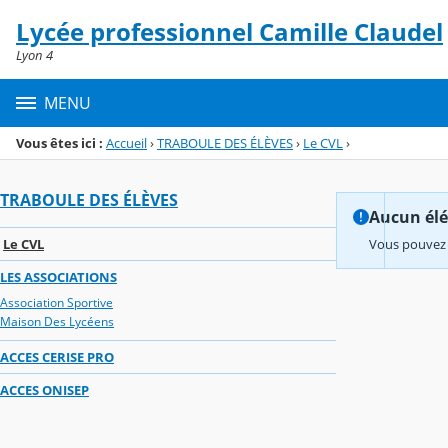
Panneau de gestion des cookies
Lycée professionnel Camille Claudel
Menu de la rubrique
Contenu
Lyon 4
MENU
Vous êtes ici :
Accueil
›
TRABOULE DES ÉLÈVES
›
Le CVL
›
TRABOULE DES ÉLÈVES
Aucun élém
Le CVL
Vous pouvez 
LES ASSOCIATIONS
Association Sportive
Maison Des Lycéens
ACCES CERISE PRO
ACCES ONISEP