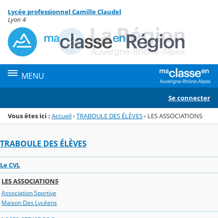
Panneau de gestion des cookies
Lycée professionnel Camille Claudel
Menu de la rubrique
Contenu
Lyon 4
MENU
Se connecter
Vous êtes ici :
Accueil
›
TRABOULE DES ÉLÈVES
›
LES ASSOCIATIONS
TRABOULE DES ÉLÈVES
Le CVL
LES ASSOCIATIONS
Association Sportive
Maison Des Lycéens