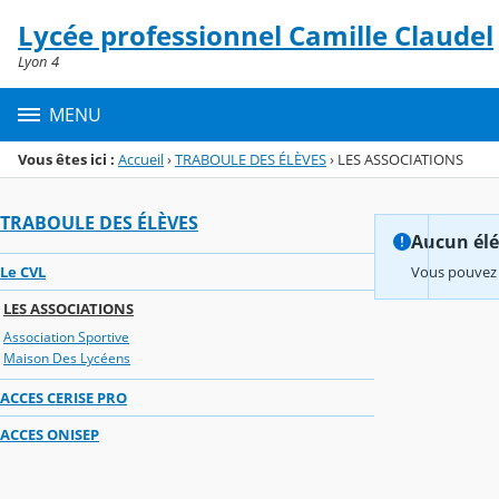
Panneau de gestion des cookies
Lycée professionnel Camille Claudel
Menu de la rubrique
Contenu
Lyon 4
MENU
Vous êtes ici :
Accueil
›
TRABOULE DES ÉLÈVES
›
LES ASSOCIATIONS
TRABOULE DES ÉLÈVES
Aucun élém
Le CVL
Vous pouvez 
LES ASSOCIATIONS
Association Sportive
Maison Des Lycéens
ACCES CERISE PRO
ACCES ONISEP