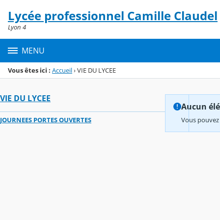
Panneau de gestion des cookies
Lycée professionnel Camille Claudel
Menu de la rubrique
Contenu
Lyon 4
MENU
Vous êtes ici :
Accueil
›
VIE DU LYCEE
VIE DU LYCEE
Aucun élém
JOURNEES PORTES OUVERTES
Vous pouvez 