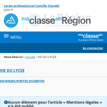
Panneau de gestion des cookies
Lycée professionnel Camille Claudel
Menu de la rubrique
Contenu
Lyon 4
MENU
Se connecter
Vous êtes ici :
Accueil
›
VIE DU LYCEE
VIE DU LYCEE
JOURNEES PORTES OUVERTES
Aucun élément pour l'article « Mentions légales »
n'a été publié.