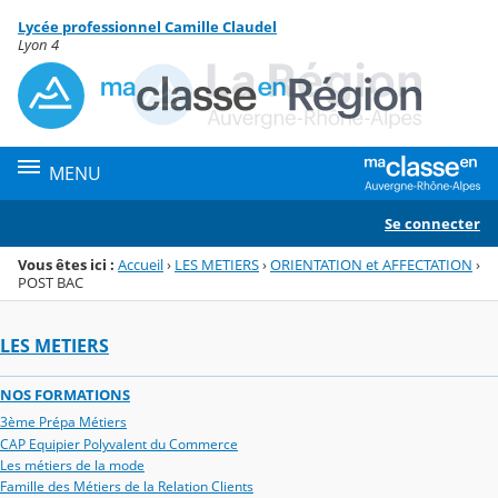
Panneau de gestion des cookies
Lycée professionnel Camille Claudel
Menu de la rubrique
Contenu
Lyon 4
MENU
Se connecter
Vous êtes ici :
Accueil
›
LES METIERS
›
ORIENTATION et AFFECTATION
›
POST BAC
LES METIERS
NOS FORMATIONS
3ème Prépa Métiers
CAP Equipier Polyvalent du Commerce
Les métiers de la mode
Famille des Métiers de la Relation Clients