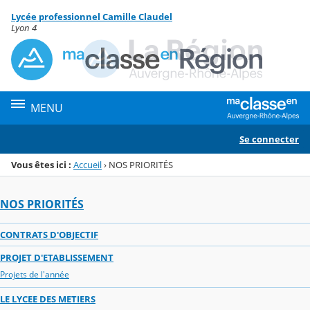
Panneau de gestion des cookies
Lycée professionnel Camille Claudel
Menu de la rubrique
Contenu
Lyon 4
MENU
Se connecter
Vous êtes ici :
Accueil
›
NOS PRIORITÉS
NOS PRIORITÉS
CONTRATS D'OBJECTIF
PROJET D'ETABLISSEMENT
Projets de l'année
LE LYCEE DES METIERS