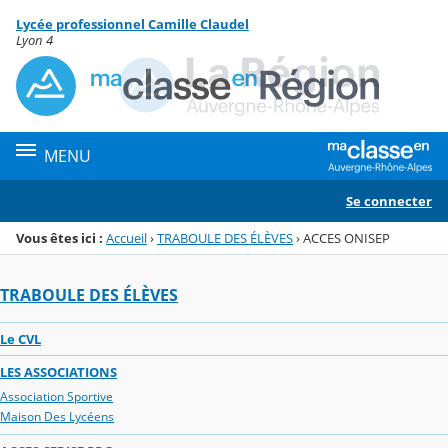
Panneau de gestion des cookies
Lycée professionnel Camille Claudel
Menu de la rubrique
Contenu
Lyon 4
MENU
Se connecter
Vous êtes ici :
Accueil
›
TRABOULE DES ÉLÈVES
›
ACCES ONISEP
TRABOULE DES ÉLÈVES
Le CVL
LES ASSOCIATIONS
Association Sportive
Maison Des Lycéens