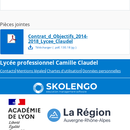
Pièces jointes
Contrat_d_Objectifs_2014-
2018_Lycee_Claudel
Télécharger
( .
pdf
,
130.18
ko
)
Lycée professionnel Camille Claudel
Contacts
Mentions légales
Chartes d'utilisation
Données personnelles