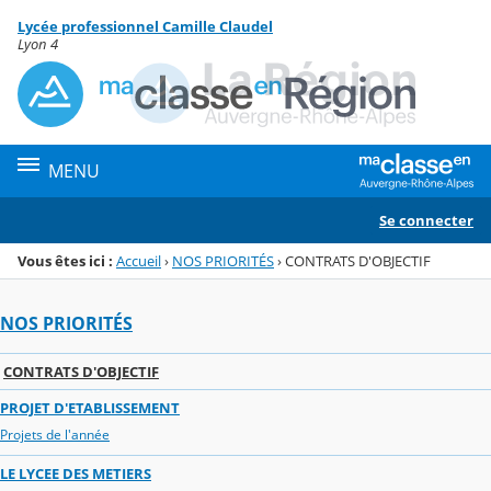
Panneau de gestion des cookies
Lycée professionnel Camille Claudel
Menu de la rubrique
Contenu
Lyon 4
MENU
Se connecter
Vous êtes ici :
Accueil
›
NOS PRIORITÉS
›
CONTRATS D'OBJECTIF
NOS PRIORITÉS
CONTRATS D'OBJECTIF
PROJET D'ETABLISSEMENT
Projets de l'année
LE LYCEE DES METIERS