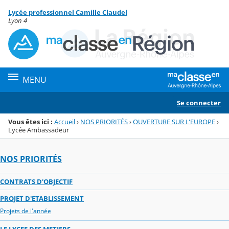
Panneau de gestion des cookies
Lycée professionnel Camille Claudel
Menu de la rubrique
Contenu
Lyon 4
MENU
Se connecter
Vous êtes ici :
Accueil
›
NOS PRIORITÉS
›
OUVERTURE SUR L'EUROPE
›
Lycée Ambassadeur
NOS PRIORITÉS
CONTRATS D'OBJECTIF
PROJET D'ETABLISSEMENT
Projets de l'année
LE LYCEE DES METIERS