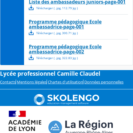
Liste des ambassadeurs juniors-page-001
Télécharger
( .
jpg
,
112.79
ko
)
Programme pédagogique Ecole
ambassadrice-page-001
Télécharger
( .
jpg
,
300.71
ko
)
Programme pédagogique Ecole
ambassadrice-page-002
Télécharger
( .
jpg
,
322.83
ko
)
Lycée professionnel Camille Claudel
Contacts
Mentions légales
Chartes d'utilisation
Données personnelles