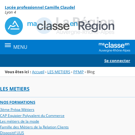
Panneau de gestion des cookies
Lycée professionnel Camille Claudel
Menu de la rubrique
Contenu
Lyon 4
MENU
Se connecter
Vous êtes ici :
Accueil
›
LES METIERS
›
PFMP
›
Blog
LES METIERS
NOS FORMATIONS
3ème Prépa Métiers
CAP Equipier Polyvalent du Commerce
Les métiers de la mode
Famille des Métiers de la Relation Clients
Dispositif ULIS