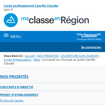
Panneau de gestion des cookies
Lycée professionnel Camille Claudel
Menu de la rubrique
Contenu
Lyon 4
MENU
Se connecter
Vous êtes ici :
Accueil
›
NOS PRIORITÉS
›
OUVERTURE SUR L'EUROPE
›
Lycée Ambassadeur
›
Blog
›
Le travail sur l'Europe au lycée Camille
Claudel
NOS PRIORITÉS
CONTRATS D'OBJECTIF
PROJET D'ETABLISSEMENT
Projets de l'année