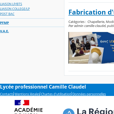
LIAISON LP/BTS
LIAISON COLLEGE/LP
Fabrication d
POST BAC
Catégories :
Chapellerie, Modi
PFMP
Par admin camille-claudel, publié
V.A.E.
Lycée professionnel Camille Claudel
Contacts
Mentions légales
Chartes d'utilisation
Données personnelles