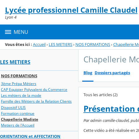
Panneau de gestion des cookies
Lycée professionnel Camille Claudel
Menu de la rubrique
Contenu
Lyon 4
MENU
Vous êtes ici :
Accueil
›
LES METIERS
›
NOS FORMATIONS
›
Chapellerie M
Chapellerie M
LES METIERS
Blog
Dossiers partagés
NOS FORMATIONS
3ème Prépa Métiers
CAP Equipier Polyvalent du Commerce
Tous les articles (2)
Les métiers de la mode
Famille des Métiers de la Relation Clients
Présentation 
Dispositif ULIS
Formation continue
Chapellerie Modiste
Par admin camille-claudel, publi
Metiers de l'Accueil
Cette vidéo a été réalisée en 
ORIENTATION et AFFECTATION