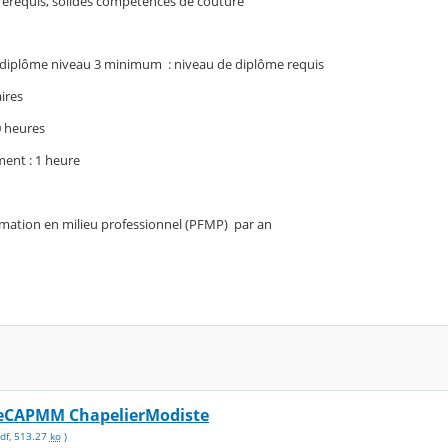
rérequis, solides compétences de couture
un diplôme niveau 3 minimum : niveau de diplôme requis
ires
0 heures
ent : 1 heure
rmation en milieu professionnel (PFMP) par an
teCAPMM ChapelierModiste
df
,
513.27
ko
)