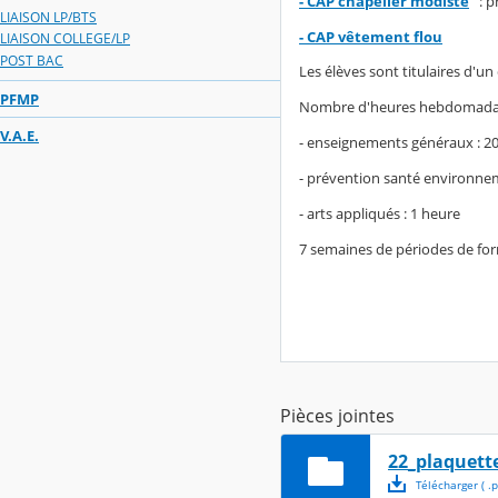
- CAP chapelier modiste
: p
LIAISON LP/BTS
- CAP vêtement flou
LIAISON COLLEGE/LP
POST BAC
Les élèves sont titulaires d'
PFMP
Nombre d'heures hebdomada
V.A.E.
- enseignements généraux : 2
- prévention santé environnem
- arts appliqués : 1 heure
7 semaines de périodes de fo
Pièces jointes
22_plaquet
Télécharger
( .
p