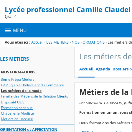
Panneau de gestion des cookies
Lycée professionnel Camille Claudel
Menu de la rubrique
Contenu
Lyon 4
MENU
Vous êtes ici :
Accueil
›
LES METIERS
›
NOS FORMATIONS
›
Les métiers d
Les métiers d
LES METIERS
Accueil
Agenda
Dossiers 
NOS FORMATIONS
3ème Prépa Métiers
CAP Equipier Polyvalent du Commerce
Métiers de la
Les métiers de la mode
Famille des Métiers de la Relation Clients
Dispositif ULIS
Par SANDRINE CABASSON, publié l
Formation continue
Formation en un an, sous s
Chapellerie Modiste
Metiers de l'Accueil
Deux formations des Métiers
ORIENTATION et AFFECTATION