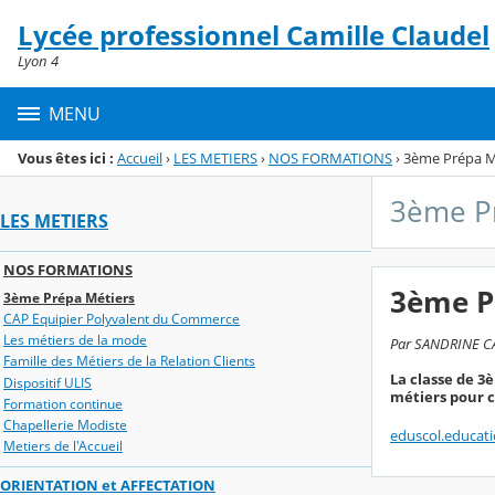
Panneau de gestion des cookies
Lycée professionnel Camille Claudel
Menu de la rubrique
Contenu
Lyon 4
MENU
Vous êtes ici :
Accueil
›
LES METIERS
›
NOS FORMATIONS
›
3ème Prépa M
3ème P
LES METIERS
NOS FORMATIONS
3ème P
3ème Prépa Métiers
CAP Equipier Polyvalent du Commerce
Les métiers de la mode
Par SANDRINE CAB
Famille des Métiers de la Relation Clients
La classe de 3
Dispositif ULIS
métiers pour c
Formation continue
Chapellerie Modiste
eduscol.educati
Metiers de l'Accueil
ORIENTATION et AFFECTATION