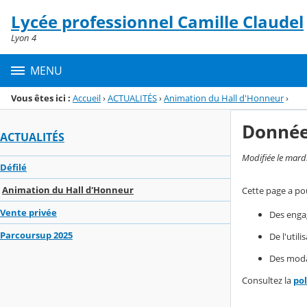
Panneau de gestion des cookies
Lycée professionnel Camille Claudel
Menu de la rubrique
Contenu
Lyon 4
MENU
Vous êtes ici :
Accueil
›
ACTUALITÉS
›
Animation du Hall d'Honneur
›
Donnée
ACTUALITÉS
Modifiée le mard
Défilé
Animation du Hall d'Honneur
Cette page a pou
Vente privée
Des enga
Parcoursup 2025
De l'util
Des modal
Consultez la
po