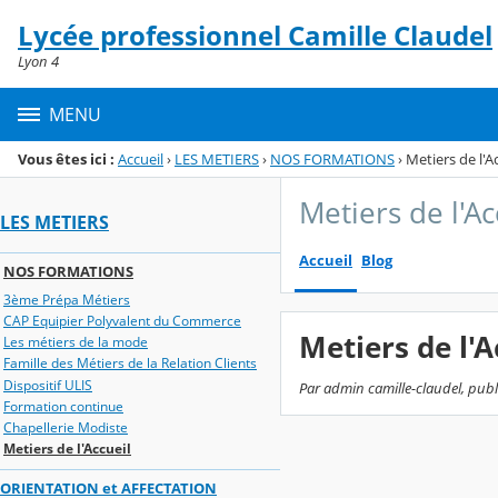
Panneau de gestion des cookies
Lycée professionnel Camille Claudel
Menu de la rubrique
Contenu
Lyon 4
MENU
Vous êtes ici :
Accueil
›
LES METIERS
›
NOS FORMATIONS
›
Metiers de l'A
Metiers de l'Ac
LES METIERS
Accueil
Blog
NOS FORMATIONS
3ème Prépa Métiers
CAP Equipier Polyvalent du Commerce
Metiers de l'A
Les métiers de la mode
Famille des Métiers de la Relation Clients
Dispositif ULIS
Par admin camille-claudel, publ
Formation continue
Chapellerie Modiste
Metiers de l'Accueil
ORIENTATION et AFFECTATION