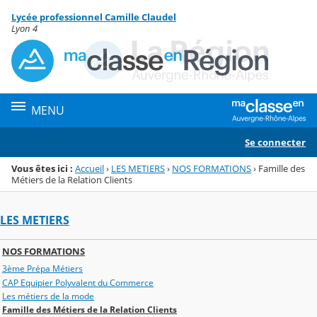
Panneau de gestion des cookies
Lycée professionnel Camille Claudel
Menu de la rubrique
Contenu
Lyon 4
MENU
Se connecter
Vous êtes ici :
Accueil
›
LES METIERS
›
NOS FORMATIONS
›
Famille des
Métiers de la Relation Clients
LES METIERS
NOS FORMATIONS
3ème Prépa Métiers
CAP Equipier Polyvalent du Commerce
Les métiers de la mode
Famille des Métiers de la Relation Clients