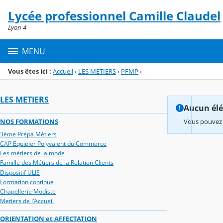
Panneau de gestion des cookies
Lycée professionnel Camille Claudel
Menu de la rubrique
Contenu
Lyon 4
MENU
Vous êtes ici :
Accueil
›
LES METIERS
›
PFMP
›
LES METIERS
Aucun élém
NOS FORMATIONS
Vous pouvez 
3ème Prépa Métiers
CAP Equipier Polyvalent du Commerce
Les métiers de la mode
Famille des Métiers de la Relation Clients
Dispositif ULIS
Formation continue
Chapellerie Modiste
Metiers de l'Accueil
ORIENTATION et AFFECTATION