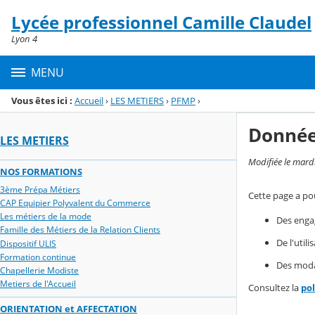
Panneau de gestion des cookies
Lycée professionnel Camille Claudel
Menu de la rubrique
Contenu
Lyon 4
MENU
Vous êtes ici :
Accueil
›
LES METIERS
›
PFMP
›
Donnée
LES METIERS
Modifiée le mard
NOS FORMATIONS
3ème Prépa Métiers
Cette page a pou
CAP Equipier Polyvalent du Commerce
Les métiers de la mode
Des enga
Famille des Métiers de la Relation Clients
De l'util
Dispositif ULIS
Formation continue
Des modal
Chapellerie Modiste
Metiers de l'Accueil
Consultez la
po
ORIENTATION et AFFECTATION