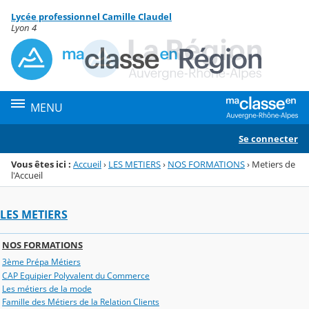
Panneau de gestion des cookies
Lycée professionnel Camille Claudel
Menu de la rubrique
Contenu
Lyon 4
MENU
Se connecter
Vous êtes ici :
Accueil
›
LES METIERS
›
NOS FORMATIONS
›
Metiers de
l'Accueil
LES METIERS
NOS FORMATIONS
3ème Prépa Métiers
CAP Equipier Polyvalent du Commerce
Les métiers de la mode
Famille des Métiers de la Relation Clients