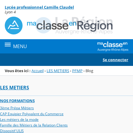
Panneau de gestion des cookies
Lycée professionnel Camille Claudel
Menu de la rubrique
Contenu
Lyon 4
MENU
Se connecter
Vous êtes ici :
Accueil
›
LES METIERS
›
PFMP
›
Blog
LES METIERS
NOS FORMATIONS
3ème Prépa Métiers
CAP Equipier Polyvalent du Commerce
Les métiers de la mode
Famille des Métiers de la Relation Clients
Dispositif ULIS