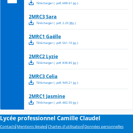
Télécharger
( .
pdf
,
688.61
ko
)
2MRC3 Sara
Télécharger
( .
pdf
,
2.20
Mo
)
2MRC1 Gaëlle
Télécharger
( .
pdf
,
561.10
ko
)
2MRC2 Lyzie
Télécharger
( .
pdf
,
838.85
ko
)
2MRC3 Celia
Télécharger
( .
pdf
,
949.21
ko
)
2MRC1 Jasmine
Télécharger
( .
pdf
,
482.50
ko
)
Lycée professionnel Camille Claudel
Contacts
Mentions légales
Chartes d'utilisation
Données personnelles