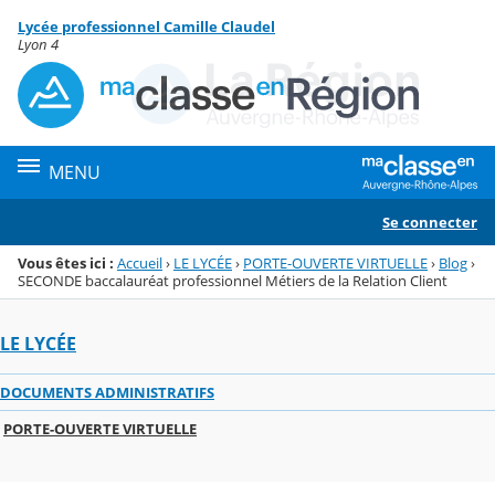
Panneau de gestion des cookies
Lycée professionnel Camille Claudel
Menu de la rubrique
Contenu
Lyon 4
MENU
Se connecter
Vous êtes ici :
Accueil
›
LE LYCÉE
›
PORTE-OUVERTE VIRTUELLE
›
Blog
›
SECONDE baccalauréat professionnel Métiers de la Relation Client
LE LYCÉE
DOCUMENTS ADMINISTRATIFS
PORTE-OUVERTE VIRTUELLE